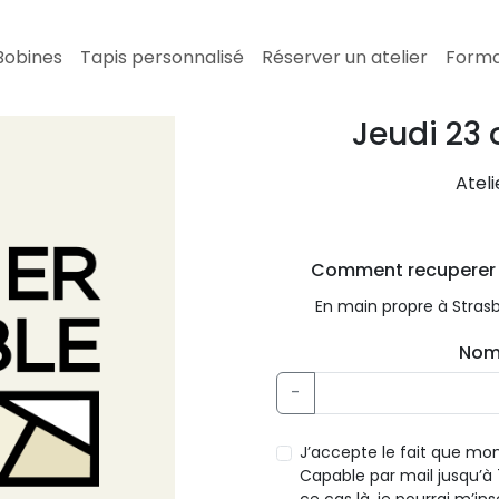
Bobines
Tapis personnalisé
Réserver un atelier
Forma
Jeudi 23 
Ateli
Comment recuperer to
En main propre à Stras
Nomb
-
J’accepte le fait que mon 
Capable par mail jusqu’à 7