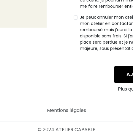
ce cas là, je pourrai m’in
me faire rembourser ent
Je peux annuler mon ateli
mon atelier en contactant
remboursé mais j’aurai la 
disponible sans frais. Si 
place sera perdue et je 
majeure, sous présentati
Plus q
Mentions légales
© 2024 ATELIER CAPABLE